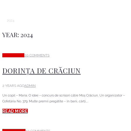
2024
YEAR:
2024
EVENIMENTE
20 COMMENTS
DORINȚA DE CRĂCIUN
2 YEARS AGO
ADMIN
Un copil – Maria. O idee – concurs de scrisori către Moș Crăciun. Un organizator –
Cofetăria No. 379. Multe premii pregătite – în bani, cărți,...
READ MORE