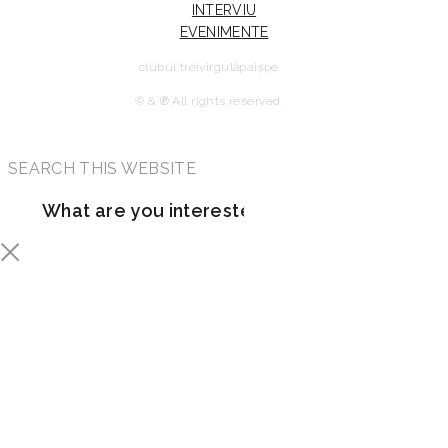
INTERVIU
EVENIMENTE
clubul treivirgulăpaișpe
© & ℗ All rights reserved.
SEARCH THIS WEBSITE