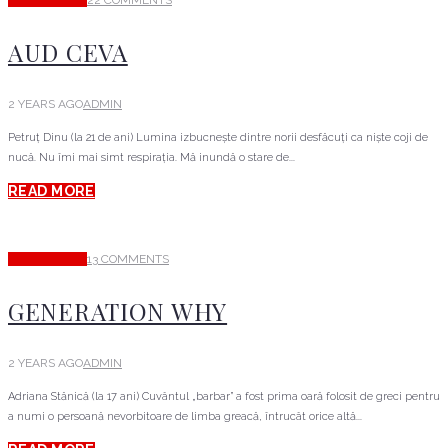
COMUNICARE
22 COMMENTS
AUD CEVA
2 YEARS AGO
ADMIN
Petruț Dinu (la 21 de ani) Lumina izbucnește dintre norii desfăcuți ca niște coji de
nucă. Nu îmi mai simt respirația. Mă inundă o stare de...
READ MORE
COMUNICARE
13 COMMENTS
GENERATION WHY
2 YEARS AGO
ADMIN
Adriana Stănică (la 17 ani) Cuvântul „barbar” a fost prima oară folosit de greci pentru
a numi o persoană nevorbitoare de limba greacă, întrucât orice altă...